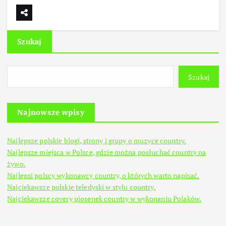
Szukaj
Szukaj
Najnowsze wpisy
Najlepsze polskie blogi, strony i grupy o muzyce country.
Najlepsze miejsca w Polsce, gdzie można posłuchać country na
żywo.
Najlepsi polscy wykonawcy country, o których warto napisać.
Najciekawsze polskie teledyski w stylu country.
Najciekawsze covery piosenek country w wykonaniu Polaków.