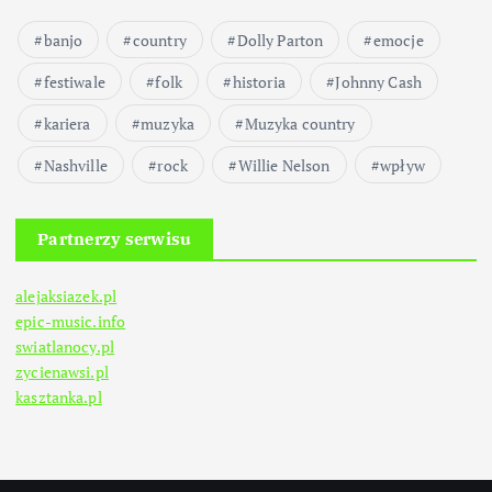
banjo
country
Dolly Parton
emocje
festiwale
folk
historia
Johnny Cash
kariera
muzyka
Muzyka country
Nashville
rock
Willie Nelson
wpływ
Partnerzy serwisu
alejaksiazek.pl
epic-music.info
swiatlanocy.pl
zycienawsi.pl
kasztanka.pl