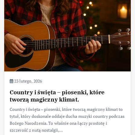
23 lutego, 2026
Country i święta – piosenki, które
tworzą magiczny klimat.
Country i święta – piosenki, które tworzą magiczny klimat to
tytuł, który doskonale oddaje ducha muzyki country podczas
Bożego Narodzenia. To właśnie ona łączy prostotę i
szczerość z nutą nostalgii,…