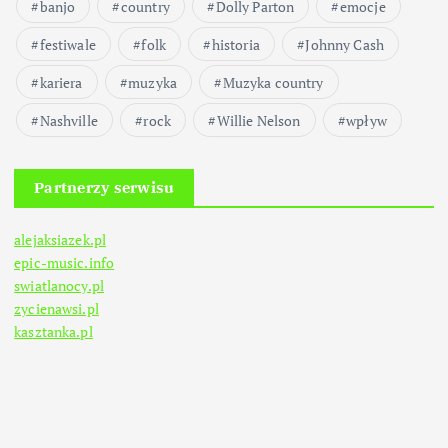
banjo
country
Dolly Parton
emocje
festiwale
folk
historia
Johnny Cash
kariera
muzyka
Muzyka country
Nashville
rock
Willie Nelson
wpływ
Partnerzy serwisu
alejaksiazek.pl
epic-music.info
swiatlanocy.pl
zycienawsi.pl
kasztanka.pl