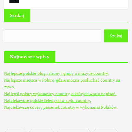
Szukaj
Szukaj
Najnowsze wpisy
Najlepsze polskie blogi, strony i grupy o muzyce country.
Najlepsze miejsca w Polsce, gdzie można posłuchać country na
żywo.
Najlepsi polscy wykonawcy country, o których warto napisać.
Najciekawsze polskie teledyski w stylu country.
Najciekawsze covery piosenek country w wykonaniu Polaków.