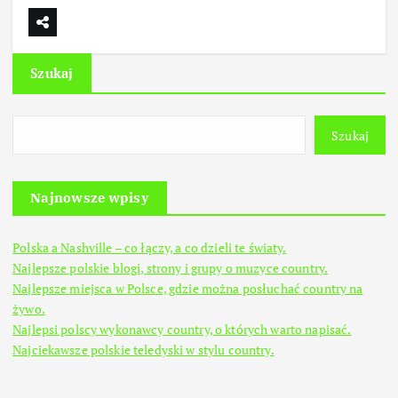
Szukaj
Szukaj
Najnowsze wpisy
Polska a Nashville – co łączy, a co dzieli te światy.
Najlepsze polskie blogi, strony i grupy o muzyce country.
Najlepsze miejsca w Polsce, gdzie można posłuchać country na
żywo.
Najlepsi polscy wykonawcy country, o których warto napisać.
Najciekawsze polskie teledyski w stylu country.