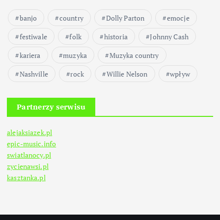
banjo
country
Dolly Parton
emocje
festiwale
folk
historia
Johnny Cash
kariera
muzyka
Muzyka country
Nashville
rock
Willie Nelson
wpływ
Partnerzy serwisu
alejaksiazek.pl
epic-music.info
swiatlanocy.pl
zycienawsi.pl
kasztanka.pl