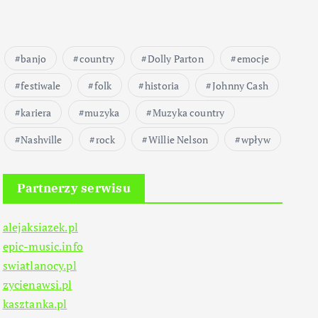
banjo
country
Dolly Parton
emocje
festiwale
folk
historia
Johnny Cash
kariera
muzyka
Muzyka country
Nashville
rock
Willie Nelson
wpływ
Partnerzy serwisu
alejaksiazek.pl
epic-music.info
swiatlanocy.pl
zycienawsi.pl
kasztanka.pl