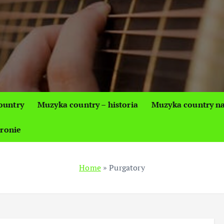
ountry
Muzyka country – historia
Muzyka country na
tronie
Home
»
Purgatory