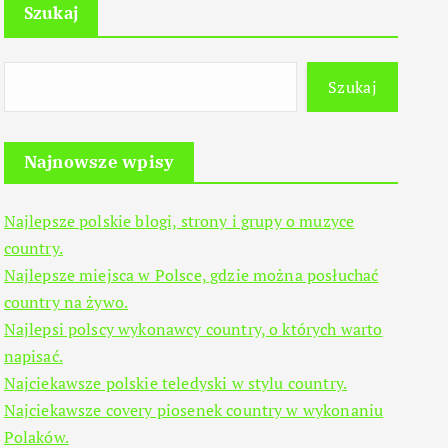
Szukaj
Szukaj
Najnowsze wpisy
Najlepsze polskie blogi, strony i grupy o muzyce
country.
Najlepsze miejsca w Polsce, gdzie można posłuchać
country na żywo.
Najlepsi polscy wykonawcy country, o których warto
napisać.
Najciekawsze polskie teledyski w stylu country.
Najciekawsze covery piosenek country w wykonaniu
Polaków.