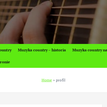
ountry
Muzyka country – historia
Muzyka country na
tronie
Home
»
profil