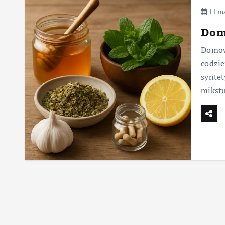
11 ma
Dom
Domow
codzie
syntet
mikstu