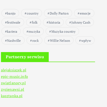
banjo
country
Dolly Parton
emocje
festiwale
folk
historia
Johnny Cash
kariera
muzyka
Muzyka country
Nashville
rock
Willie Nelson
wpływ
Partnerzy serwisu
alejaksiazek.pl
epic-music.info
swiatlanocy.pl
zycienawsi.pl
kasztanka.pl