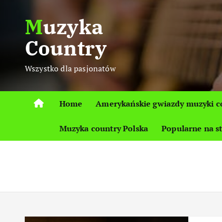
S
Muzyka
k
i
Country
p
t
Wszystko dla pasjonatów
o
c
o
Home
Amerykańskie gwiazdy muzyki c
n
t
Muzyka country Polska
Popularne na s
e
n
t