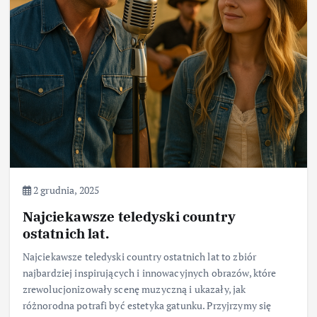
2 grudnia, 2025
Najciekawsze teledyski country
ostatnich lat.
Najciekawsze teledyski country ostatnich lat to zbiór
najbardziej inspirujących i innowacyjnych obrazów, które
zrewolucjonizowały scenę muzyczną i ukazały, jak
różnorodna potrafi być estetyka gatunku. Przyjrzymy się