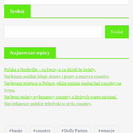
Szukaj
Szukaj
Najnowsze wpisy
Polska a Nashville – co łączy, a co dzieli te światy.
Najlepsze polskie blogi, strony i grupy o muzyce country.
Najlepsze miejsca w Polsce, gdzie można posłuchać country na
żywo.
Najlepsi polscy wykonawcy country, o których warto napisać.
Najciekawsze polskie teledyski w stylu country.
banjo
country
Dolly Parton
emocje