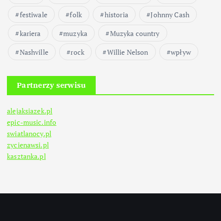
festiwale
folk
historia
Johnny Cash
kariera
muzyka
Muzyka country
Nashville
rock
Willie Nelson
wpływ
Partnerzy serwisu
alejaksiazek.pl
epic-music.info
swiatlanocy.pl
zycienawsi.pl
kasztanka.pl