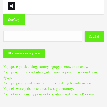
Szukaj
Szukaj
Najnowsze wpisy
Najlepsze polskie blogi, strony i grupy o muzyce country.
Najlepsze miejsca w Polsce, gdzie można posłuchać country na
żywo.
Najlepsi polscy wykonawcy country, o których warto napisać.
Najciekawsze polskie teledyski w stylu country.
Najciekawsze covery piosenek country w wykonaniu Polaków.