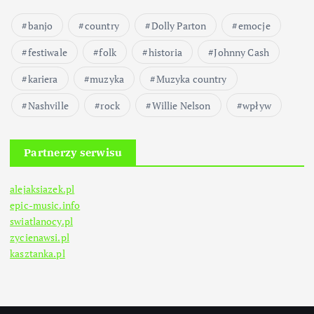
banjo
country
Dolly Parton
emocje
festiwale
folk
historia
Johnny Cash
kariera
muzyka
Muzyka country
Nashville
rock
Willie Nelson
wpływ
Partnerzy serwisu
alejaksiazek.pl
epic-music.info
swiatlanocy.pl
zycienawsi.pl
kasztanka.pl