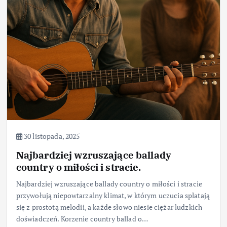
30 listopada, 2025
Najbardziej wzruszające ballady
country o miłości i stracie.
Najbardziej wzruszające ballady country o miłości i stracie
przywołują niepowtarzalny klimat, w którym uczucia splatają
się z prostotą melodii, a każde słowo niesie ciężar ludzkich
doświadczeń. Korzenie country ballad o…