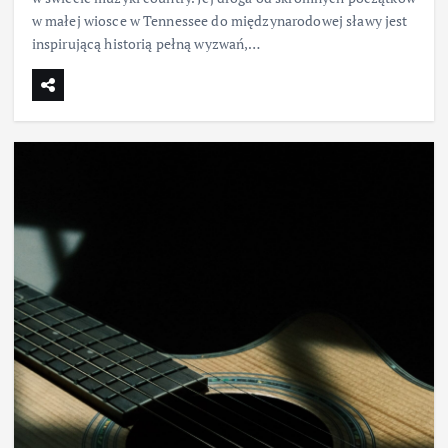
w małej wiosce w Tennessee do międzynarodowej sławy jest
inspirującą historią pełną wyzwań,…