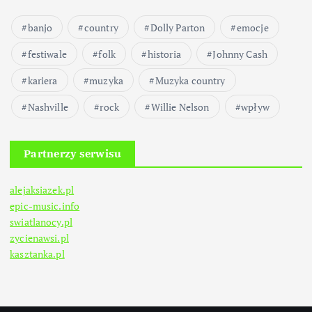
w
banjo
country
Dolly Parton
a
emocje
festiwale
folk
historia
Johnny Cash
n
kariera
muzyka
Muzyka country
i
Nashville
rock
Willie Nelson
wpływ
e
Partnerzy serwisu
w
alejaksiazek.pl
p
epic-music.info
swiatlanocy.pl
i
zycienawsi.pl
kasztanka.pl
s