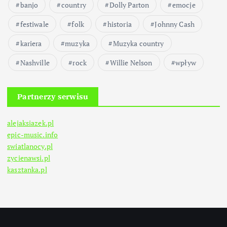
banjo
country
Dolly Parton
a
emocje
festiwale
folk
historia
Johnny Cash
n
kariera
muzyka
Muzyka country
i
Nashville
rock
Willie Nelson
wpływ
e
Partnerzy serwisu
w
alejaksiazek.pl
p
epic-music.info
swiatlanocy.pl
i
zycienawsi.pl
kasztanka.pl
s
ó