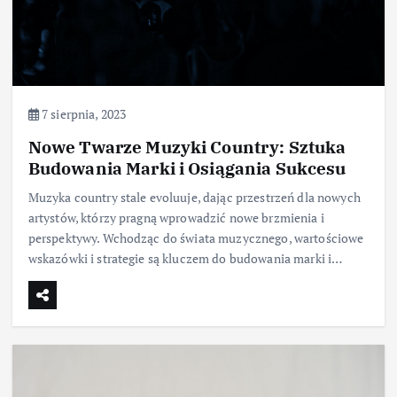
7 sierpnia, 2023
Nowe Twarze Muzyki Country: Sztuka
Budowania Marki i Osiągania Sukcesu
Muzyka country stale evoluuje, dając przestrzeń dla nowych
artystów, którzy pragną wprowadzić nowe brzmienia i
perspektywy. Wchodząc do świata muzycznego, wartościowe
wskazówki i strategie są kluczem do budowania marki i…