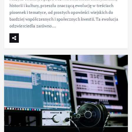
historii i kultury, przeszła znaczącą ewolucję w treściach
piosenek i tematyce, od prostych opowieści wiejskich do
bardziej współczesnych i społecznych kwestii. Ta ewolucja
odzwierciedla zarówno…