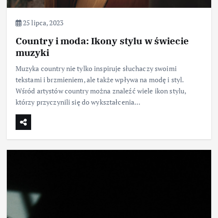
25 lipca, 2023
Country i moda: Ikony stylu w świecie
muzyki
Muzyka country nie tylko inspiruje słuchaczy swoimi
tekstami i brzmieniem, ale także wpływa na modę i styl.
Wśród artystów country można znaleźć wiele ikon stylu,
którzy przyczynili się do wykształcenia…