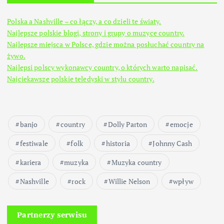
Polska a Nashville – co łączy, a co dzieli te światy.
Najlepsze polskie blogi, strony i grupy o muzyce country.
Najlepsze miejsca w Polsce, gdzie można posłuchać country na
żywo.
Najlepsi polscy wykonawcy country, o których warto napisać.
Najciekawsze polskie teledyski w stylu country.
banjo
country
Dolly Parton
emocje
festiwale
folk
historia
Johnny Cash
kariera
muzyka
Muzyka country
Nashville
rock
Willie Nelson
wpływ
Partnerzy serwisu