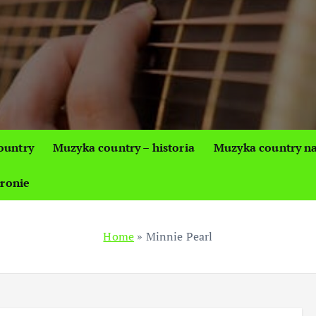
ountry
Muzyka country – historia
Muzyka country na
tronie
Home
»
Minnie Pearl