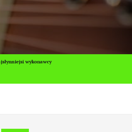
jsłynniejsi wykonawcy