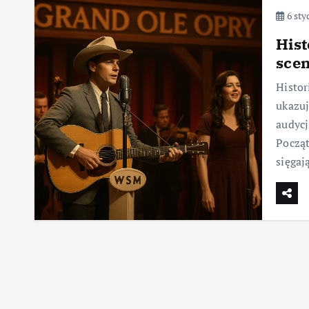
6 sty
Hist
scen
Histor
ukazuj
audycj
Począt
sięga