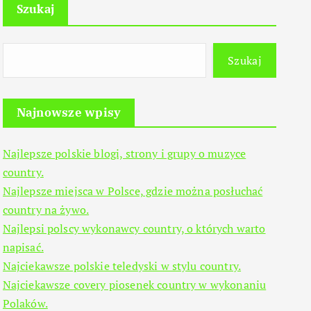
Szukaj
Szukaj
Najnowsze wpisy
Najlepsze polskie blogi, strony i grupy o muzyce
country.
Najlepsze miejsca w Polsce, gdzie można posłuchać
country na żywo.
Najlepsi polscy wykonawcy country, o których warto
napisać.
Najciekawsze polskie teledyski w stylu country.
Najciekawsze covery piosenek country w wykonaniu
Polaków.