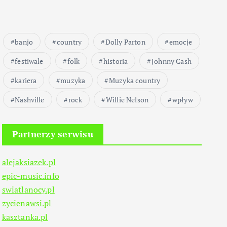
banjo
country
Dolly Parton
emocje
festiwale
folk
historia
Johnny Cash
kariera
muzyka
Muzyka country
Nashville
rock
Willie Nelson
wpływ
Partnerzy serwisu
alejaksiazek.pl
epic-music.info
swiatlanocy.pl
zycienawsi.pl
kasztanka.pl