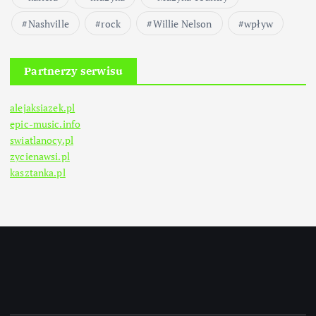
Nashville
rock
Willie Nelson
wpływ
Partnerzy serwisu
alejaksiazek.pl
epic-music.info
swiatlanocy.pl
zycienawsi.pl
kasztanka.pl