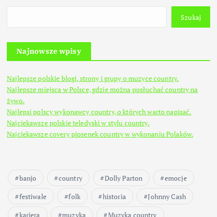
Szukaj
Najnowsze wpisy
Najlepsze polskie blogi, strony i grupy o muzyce country.
Najlepsze miejsca w Polsce, gdzie można posłuchać country na
żywo.
Najlepsi polscy wykonawcy country, o których warto napisać.
Najciekawsze polskie teledyski w stylu country.
Najciekawsze covery piosenek country w wykonaniu Polaków.
banjo
country
Dolly Parton
emocje
festiwale
folk
historia
Johnny Cash
kariera
muzyka
Muzyka country