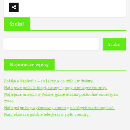
Szukaj
Szukaj
Najnowsze wpisy
Polska a Nashville – co łączy, a co dzieli te światy.
Najlepsze polskie blogi, strony i grupy o muzyce country.
Najlepsze miejsca w Polsce, gdzie można posłuchać country na
żywo.
Najlepsi polscy wykonawcy country, o których warto napisać.
Najciekawsze polskie teledyski w stylu country.