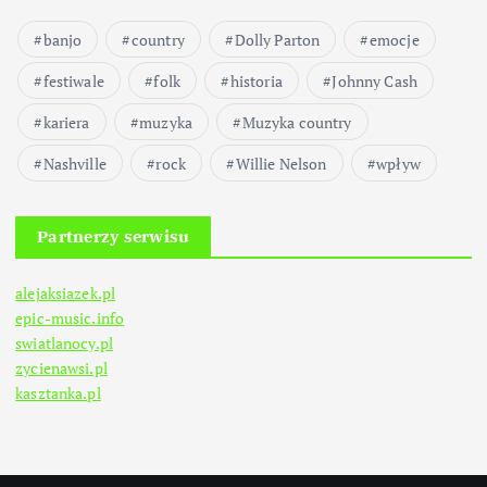
banjo
country
Dolly Parton
emocje
festiwale
folk
historia
Johnny Cash
kariera
muzyka
Muzyka country
Nashville
rock
Willie Nelson
wpływ
Partnerzy serwisu
alejaksiazek.pl
epic-music.info
swiatlanocy.pl
zycienawsi.pl
kasztanka.pl