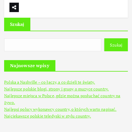
Szukaj
Szukaj
Najnowsze wpisy
Polska a Nashville – co łączy, a co dzieli te światy.
Najlepsze polskie blogi, strony i grupy o muzyce country.
Najlepsze miejsca w Polsce, gdzie można posłuchać country na
żywo.
Najlepsi polscy wykonawcy country, o których warto napisać.
Najciekawsze polskie teledyski w stylu country.