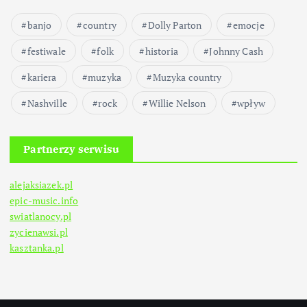
banjo
country
Dolly Parton
emocje
festiwale
folk
historia
Johnny Cash
kariera
muzyka
Muzyka country
Nashville
rock
Willie Nelson
wpływ
Partnerzy serwisu
alejaksiazek.pl
epic-music.info
swiatlanocy.pl
zycienawsi.pl
kasztanka.pl