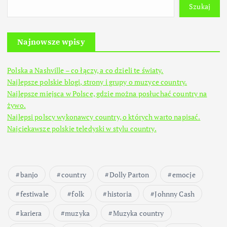
Szukaj
Najnowsze wpisy
Polska a Nashville – co łączy, a co dzieli te światy.
Najlepsze polskie blogi, strony i grupy o muzyce country.
Najlepsze miejsca w Polsce, gdzie można posłuchać country na
żywo.
Najlepsi polscy wykonawcy country, o których warto napisać.
Najciekawsze polskie teledyski w stylu country.
banjo
country
Dolly Parton
emocje
festiwale
folk
historia
Johnny Cash
kariera
muzyka
Muzyka country