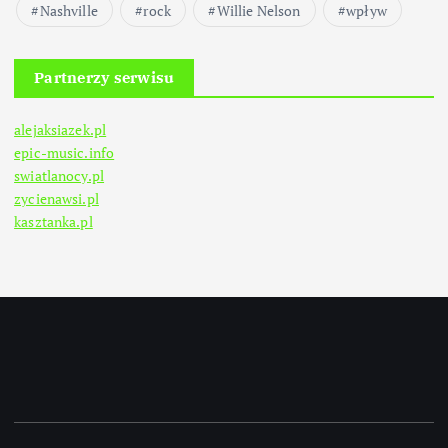
Nashville
rock
Willie Nelson
wpływ
Partnerzy serwisu
alejaksiazek.pl
epic-music.info
swiatlanocy.pl
zycienawsi.pl
kasztanka.pl