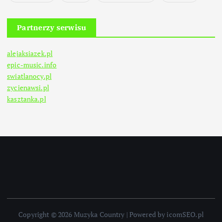
Partnerzy serwisu
alejaksiazek.pl
epic-music.info
swiatlanocy.pl
zycienawsi.pl
kasztanka.pl
Copyright © 2026 Muzyka Country | Powered by icomSEO.pl