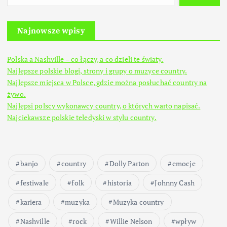
Najnowsze wpisy
Polska a Nashville – co łączy, a co dzieli te światy.
Najlepsze polskie blogi, strony i grupy o muzyce country.
Najlepsze miejsca w Polsce, gdzie można posłuchać country na
żywo.
Najlepsi polscy wykonawcy country, o których warto napisać.
Najciekawsze polskie teledyski w stylu country.
banjo
country
Dolly Parton
emocje
festiwale
folk
historia
Johnny Cash
kariera
muzyka
Muzyka country
Nashville
rock
Willie Nelson
wpływ