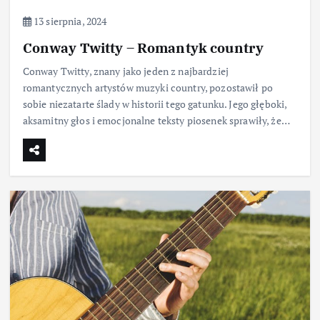
13 sierpnia, 2024
Conway Twitty – Romantyk country
Conway Twitty, znany jako jeden z najbardziej
romantycznych artystów muzyki country, pozostawił po
sobie niezatarte ślady w historii tego gatunku. Jego głęboki,
aksamitny głos i emocjonalne teksty piosenek sprawiły, że…