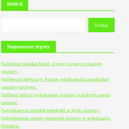
Szukaj
Szukaj
Najnowsze wpisy
Najlepsze polskie blogi, strony i grupy o muzyce
country.
Najlepsze miejsca w Polsce, gdzie można posłuchać
country na żywo.
Najlepsi polscy wykonawcy country, o których warto
napisać.
Najciekawsze polskie teledyski w stylu country.
Najciekawsze covery piosenek country w wykonaniu
Polaków.