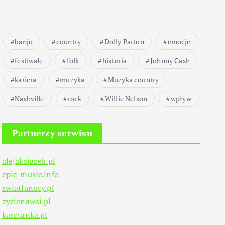
banjo
country
Dolly Parton
emocje
festiwale
folk
historia
Johnny Cash
kariera
muzyka
Muzyka country
Nashville
rock
Willie Nelson
wpływ
Partnerzy serwisu
alejaksiazek.pl
epic-music.info
swiatlanocy.pl
zycienawsi.pl
kasztanka.pl