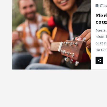
17 li
Merl
cou
Merle 
histor
oraz 
na ro