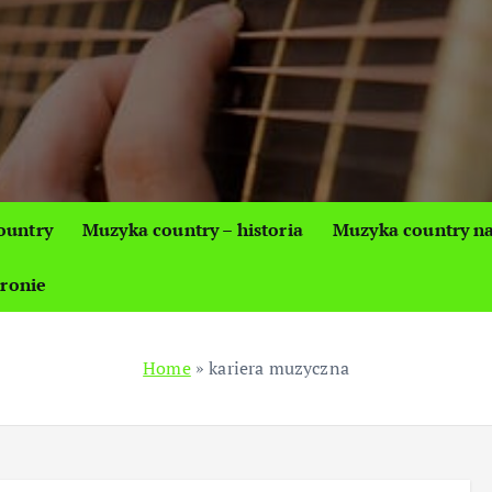
ountry
Muzyka country – historia
Muzyka country na
tronie
Home
»
kariera muzyczna