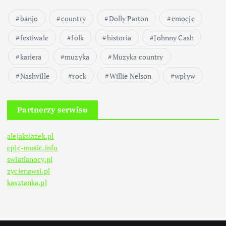
banjo
country
Dolly Parton
emocje
festiwale
folk
historia
Johnny Cash
kariera
muzyka
Muzyka country
Nashville
rock
Willie Nelson
wpływ
Partnerzy serwisu
alejaksiazek.pl
epic-music.info
swiatlanocy.pl
zycienawsi.pl
kasztanka.pl