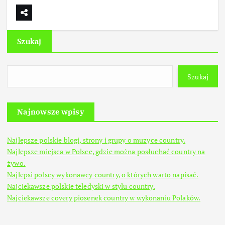
Szukaj
Szukaj
Najnowsze wpisy
Najlepsze polskie blogi, strony i grupy o muzyce country.
Najlepsze miejsca w Polsce, gdzie można posłuchać country na
żywo.
Najlepsi polscy wykonawcy country, o których warto napisać.
Najciekawsze polskie teledyski w stylu country.
Najciekawsze covery piosenek country w wykonaniu Polaków.