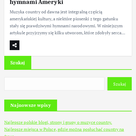
hymnami Ameryki
Muzyka country od dawna jest integralną częścią
amerykańskiej kultury, a niektóre piosenki z tego gatunku
stały się prawdziwymi hymnami narodowymi. W niniejszym
artykule przyjrzymy się kilku utworom, które zdobyły serca…
Szukaj
Szukaj
Najnowsze wpisy
Najlepsze polskie blogi, strony i grupy o muzyce country.
Najlepsze miejsca w Polsce, gdzie można posłuchać country na