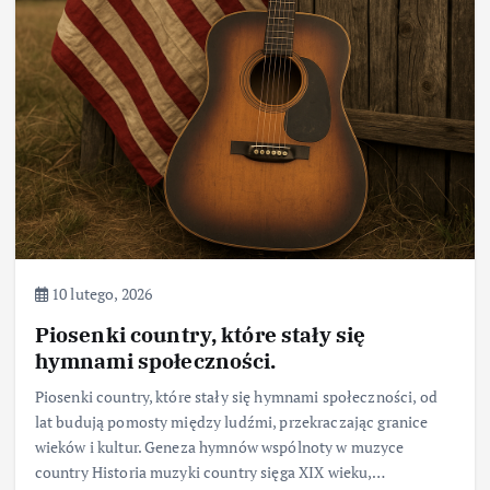
10 lutego, 2026
Piosenki country, które stały się
hymnami społeczności.
Piosenki country, które stały się hymnami społeczności, od
lat budują pomosty między ludźmi, przekraczając granice
wieków i kultur. Geneza hymnów wspólnoty w muzyce
country Historia muzyki country sięga XIX wieku,…