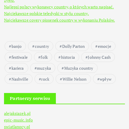
żywo.
Najlepsi polscy wykonawcy country, o których warto napisać.
Najciekawsze polskie teledyski w stylu country.
Najciekawsze covery piosenek country w wykonaniu Polaków.
banjo
country
Dolly Parton
emocje
festiwale
folk
historia
Johnny Cash
kariera
muzyka
Muzyka country
Nashville
rock
Willie Nelson
wpływ
Partnerzy serwisu
alejaksiazek.pl
epic-music.info
swiatlanocy.pl