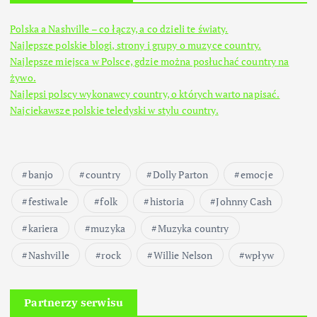
Polska a Nashville – co łączy, a co dzieli te światy.
Najlepsze polskie blogi, strony i grupy o muzyce country.
Najlepsze miejsca w Polsce, gdzie można posłuchać country na
żywo.
Najlepsi polscy wykonawcy country, o których warto napisać.
Najciekawsze polskie teledyski w stylu country.
banjo
country
Dolly Parton
emocje
festiwale
folk
historia
Johnny Cash
kariera
muzyka
Muzyka country
Nashville
rock
Willie Nelson
wpływ
Partnerzy serwisu