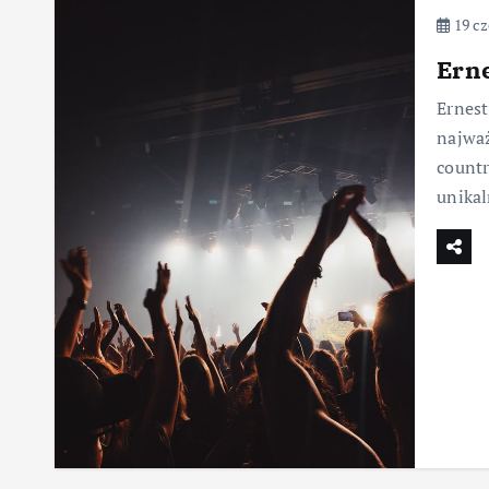
19 cz
Erne
Ernest
najważ
countr
unikal