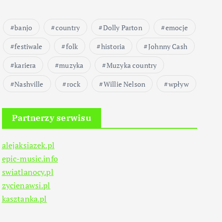
banjo
country
Dolly Parton
emocje
festiwale
folk
historia
Johnny Cash
kariera
muzyka
Muzyka country
Nashville
rock
Willie Nelson
wpływ
Partnerzy serwisu
alejaksiazek.pl
epic-music.info
swiatlanocy.pl
zycienawsi.pl
kasztanka.pl