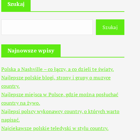
Szukaj
Szukaj
Najnowsze wpisy
Polska a Nashville – co łączy, a co dzieli te światy.
Najlepsze polskie blogi, strony i grupy o muzyce
country.
Najlepsze miejsca w Polsce, gdzie można posłuchać
country na żywo.
Najlepsi polscy wykonawcy country, o których warto
napisać.
Najciekawsze polskie teledyski w stylu country.