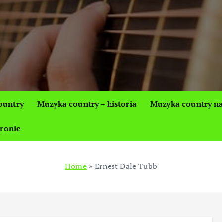
ountry
Muzyka country – historia
Muzyka country na
tronie
Home
»
Ernest Dale Tubb