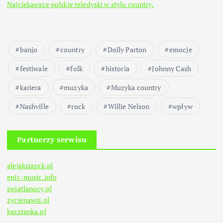
Najciekawsze polskie teledyski w stylu country.
banjo
country
Dolly Parton
emocje
festiwale
folk
historia
Johnny Cash
kariera
muzyka
Muzyka country
Nashville
rock
Willie Nelson
wpływ
Partnerzy serwisu
alejaksiazek.pl
epic-music.info
swiatlanocy.pl
zycienawsi.pl
kasztanka.pl