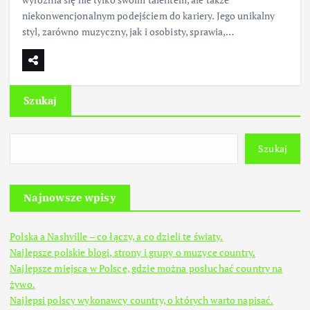
niekonwencjonalnym podejściem do kariery. Jego unikalny
styl, zarówno muzyczny, jak i osobisty, sprawia,…
Szukaj
Szukaj
Najnowsze wpisy
Polska a Nashville – co łączy, a co dzieli te światy.
Najlepsze polskie blogi, strony i grupy o muzyce country.
Najlepsze miejsca w Polsce, gdzie można posłuchać country na
żywo.
Najlepsi polscy wykonawcy country, o których warto napisać.