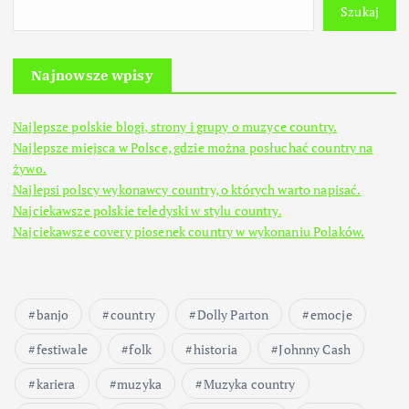
Szukaj
Najnowsze wpisy
Najlepsze polskie blogi, strony i grupy o muzyce country.
Najlepsze miejsca w Polsce, gdzie można posłuchać country na
żywo.
Najlepsi polscy wykonawcy country, o których warto napisać.
Najciekawsze polskie teledyski w stylu country.
Najciekawsze covery piosenek country w wykonaniu Polaków.
banjo
country
Dolly Parton
emocje
festiwale
folk
historia
Johnny Cash
kariera
muzyka
Muzyka country