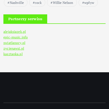
Nashville
rock
Willie Nelson
wpływ
Partnerzy serwisu
alejaksiazek.pl
epic-music.info
swiatlanocy.pl
zycienawsi.pl
kasztanka.pl