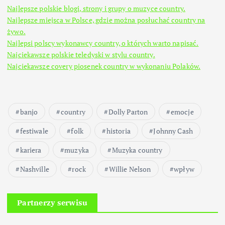
Najlepsze polskie blogi, strony i grupy o muzyce country.
Najlepsze miejsca w Polsce, gdzie można posłuchać country na
żywo.
Najlepsi polscy wykonawcy country, o których warto napisać.
Najciekawsze polskie teledyski w stylu country.
Najciekawsze covery piosenek country w wykonaniu Polaków.
banjo
country
Dolly Parton
emocje
festiwale
folk
historia
Johnny Cash
kariera
muzyka
Muzyka country
Nashville
rock
Willie Nelson
wpływ
Partnerzy serwisu