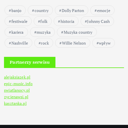
banjo
country
Dolly Parton
emocje
festiwale
folk
historia
Johnny Cash
kariera
muzyka
Muzyka country
Nashville
rock
Willie Nelson
wpływ
Partnerzy serwisu
alejaksiazek.pl
epic-music.info
swiatlanocy.pl
zycienawsi.pl
kasztanka.pl