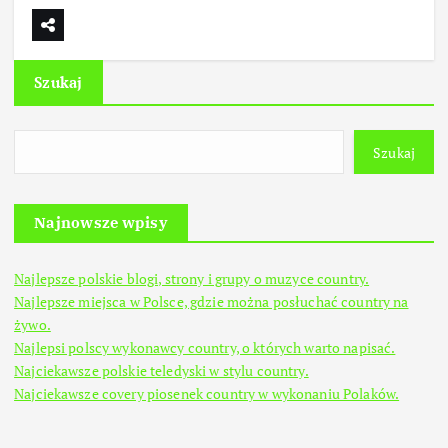
Szukaj
Szukaj
Najnowsze wpisy
Najlepsze polskie blogi, strony i grupy o muzyce country.
Najlepsze miejsca w Polsce, gdzie można posłuchać country na
żywo.
Najlepsi polscy wykonawcy country, o których warto napisać.
Najciekawsze polskie teledyski w stylu country.
Najciekawsze covery piosenek country w wykonaniu Polaków.