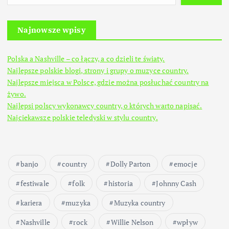
Najnowsze wpisy
Polska a Nashville – co łączy, a co dzieli te światy.
Najlepsze polskie blogi, strony i grupy o muzyce country.
Najlepsze miejsca w Polsce, gdzie można posłuchać country na
żywo.
Najlepsi polscy wykonawcy country, o których warto napisać.
Najciekawsze polskie teledyski w stylu country.
banjo
country
Dolly Parton
emocje
festiwale
folk
historia
Johnny Cash
kariera
muzyka
Muzyka country
Nashville
rock
Willie Nelson
wpływ