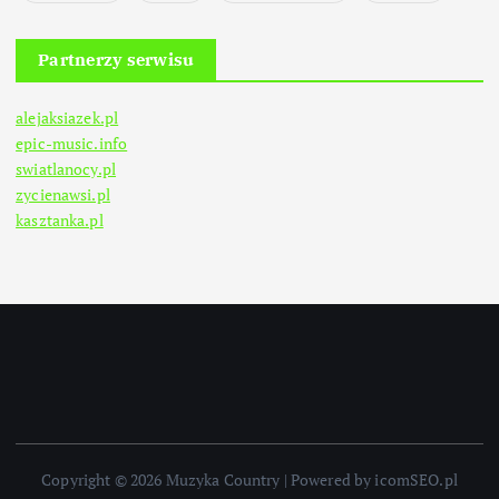
Partnerzy serwisu
alejaksiazek.pl
epic-music.info
swiatlanocy.pl
zycienawsi.pl
kasztanka.pl
Copyright © 2026 Muzyka Country | Powered by icomSEO.pl