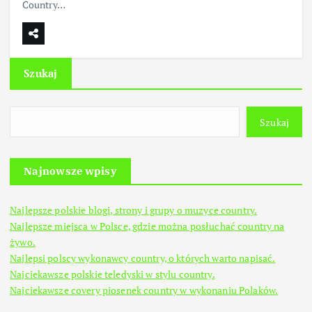
Country…
Szukaj
Szukaj
Najnowsze wpisy
Najlepsze polskie blogi, strony i grupy o muzyce country.
Najlepsze miejsca w Polsce, gdzie można posłuchać country na
żywo.
Najlepsi polscy wykonawcy country, o których warto napisać.
Najciekawsze polskie teledyski w stylu country.
Najciekawsze covery piosenek country w wykonaniu Polaków.