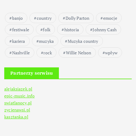
banjo
country
Dolly Parton
emocje
festiwale
folk
historia
Johnny Cash
kariera
muzyka
Muzyka country
Nashville
rock
Willie Nelson
wpływ
Partnerzy serwisu
alejaksiazek.pl
epic-music.info
swiatlanocy.pl
zycienawsi.pl
kasztanka.pl