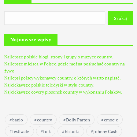
Szukaj
Najnowsze wpisy
Najlepsze polskie blogi, strony i grupy o muzyce country.
Najlepsze miejsca w Polsce, gdzie można posłuchać country na
żywo.
Najlepsi polscy wykonawcy country, o których warto napisać.
Najciekawsze polskie teledyski w stylu country.
Najciekawsze covery piosenek country w wykonaniu Polaków.
banjo
country
Dolly Parton
emocje
festiwale
folk
historia
Johnny Cash