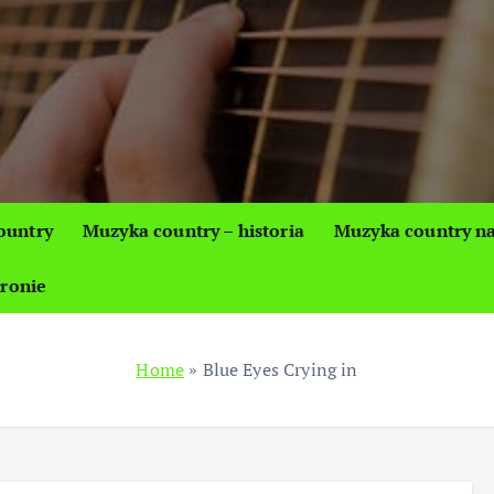
ountry
Muzyka country – historia
Muzyka country na
tronie
Home
»
Blue Eyes Crying in