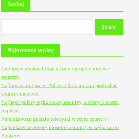
Szukaj
Szukaj
Najnowsze wpisy
Najlepsze polskie blogi, strony i grupy o muzyce
country.
Najlepsze miejsca w Polsce, gdzie można posłuchać
country na żywo.
Najlepsi polscy wykonawcy country, o których warto
napisać.
Najciekawsze polskie teledyski w stylu country.
Najciekawsze covery piosenek country w wykonaniu
Polaków.