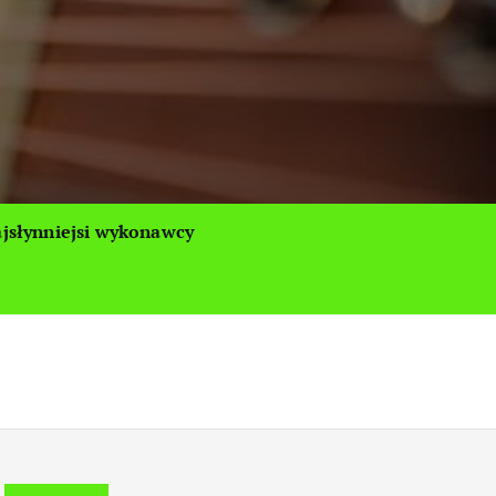
jsłynniejsi wykonawcy