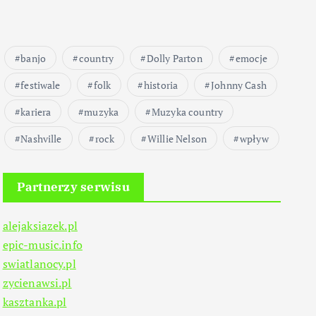
banjo
country
Dolly Parton
emocje
festiwale
folk
historia
Johnny Cash
kariera
muzyka
Muzyka country
Nashville
rock
Willie Nelson
wpływ
Partnerzy serwisu
alejaksiazek.pl
epic-music.info
swiatlanocy.pl
zycienawsi.pl
kasztanka.pl