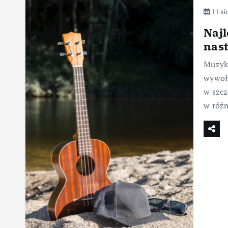
11 si
Najl
nast
Muzyka
wywoły
w szcz
w różn