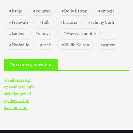
banjo
country
Dolly Parton
emocje
festiwale
folk
historia
Johnny Cash
kariera
muzyka
Muzyka country
Nashville
rock
Willie Nelson
wpływ
Partnerzy serwisu
alejaksiazek.pl
epic-music.info
swiatlanocy.pl
zycienawsi.pl
kasztanka.pl