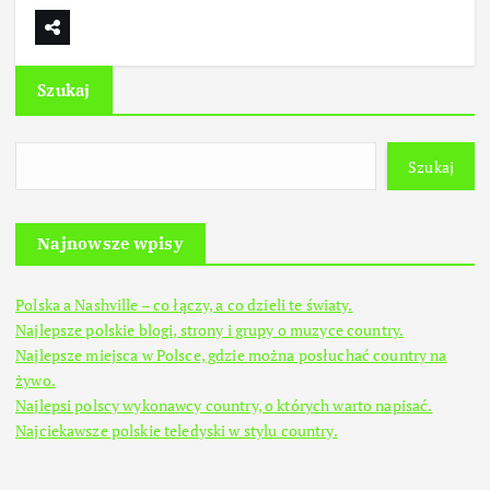
Szukaj
Szukaj
Najnowsze wpisy
Polska a Nashville – co łączy, a co dzieli te światy.
Najlepsze polskie blogi, strony i grupy o muzyce country.
Najlepsze miejsca w Polsce, gdzie można posłuchać country na
żywo.
Najlepsi polscy wykonawcy country, o których warto napisać.
Najciekawsze polskie teledyski w stylu country.