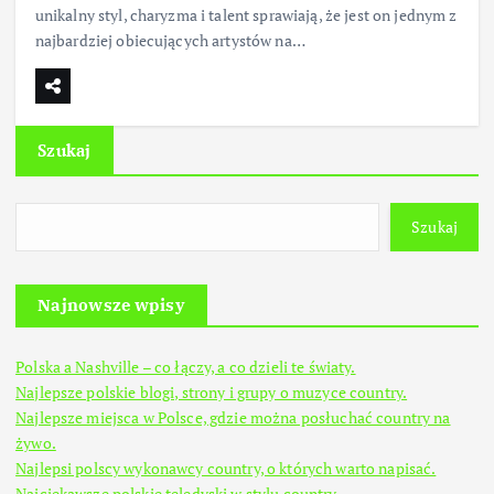
unikalny styl, charyzma i talent sprawiają, że jest on jednym z
najbardziej obiecujących artystów na…
Szukaj
Szukaj
Najnowsze wpisy
Polska a Nashville – co łączy, a co dzieli te światy.
Najlepsze polskie blogi, strony i grupy o muzyce country.
Najlepsze miejsca w Polsce, gdzie można posłuchać country na
żywo.
Najlepsi polscy wykonawcy country, o których warto napisać.
Najciekawsze polskie teledyski w stylu country.