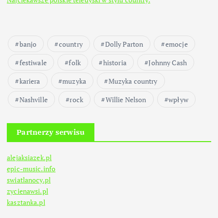
banjo
country
Dolly Parton
emocje
festiwale
folk
historia
Johnny Cash
kariera
muzyka
Muzyka country
Nashville
rock
Willie Nelson
wpływ
Partnerzy serwisu
alejaksiazek.pl
epic-music.info
swiatlanocy.pl
zycienawsi.pl
kasztanka.pl