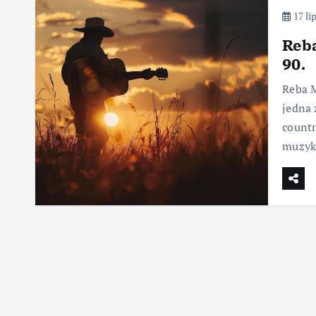
17 li
Reba
90.
Reba M
jedna 
countr
muzyk