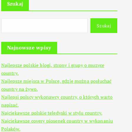
Szukaj
Szukaj
Najnowsze wpisy
Najlepsze polskie blogi, strony i grupy o muzyce
country.
Najlepsze miejsca w Polsce, gdzie można posłuchać
country na żywo.
Najlepsi polscy wykonawcy country, o których warto
napisać.
Najciekawsze polskie teledyski w stylu country.
Najciekawsze covery piosenek country w wykonaniu
Polaków.