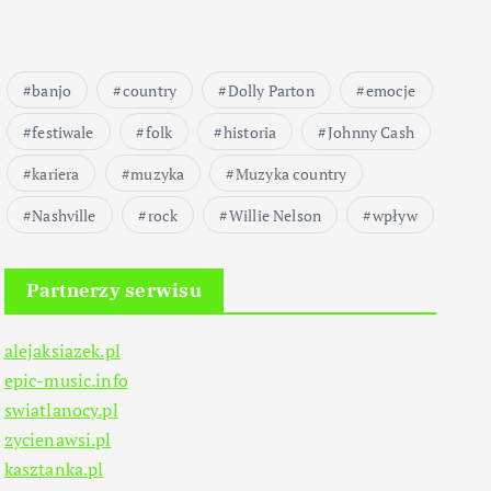
banjo
country
Dolly Parton
emocje
festiwale
folk
historia
Johnny Cash
kariera
muzyka
Muzyka country
Nashville
rock
Willie Nelson
wpływ
Partnerzy serwisu
alejaksiazek.pl
epic-music.info
swiatlanocy.pl
zycienawsi.pl
kasztanka.pl