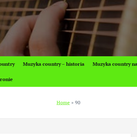
ountry
Muzyka country – historia
Muzyka country na
tronie
Home
»
90