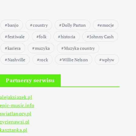
banjo
country
Dolly Parton
emocje
festiwale
folk
historia
Johnny Cash
kariera
muzyka
Muzyka country
Nashville
rock
Willie Nelson
wpływ
Partnerzy serwisu
alejaksiazek.pl
epic-music.info
swiatlanocy.pl
zycienawsi.pl
kasztanka.pl