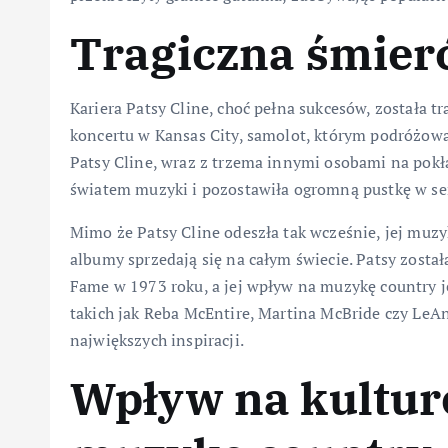
Tragiczna śmierć
Kariera Patsy Cline, choć pełna sukcesów, została t
koncertu w Kansas City, samolot, którym podróżował
Patsy Cline, wraz z trzema innymi osobami na pokła
światem muzyki i pozostawiła ogromną pustkę w ser
Mimo że Patsy Cline odeszła tak wcześnie, jej muzyka
albumy sprzedają się na całym świecie. Patsy zost
Fame w 1973 roku, a jej wpływ na muzykę country je
takich jak Reba McEntire, Martina McBride czy LeA
największych inspiracji.
Wpływ na kultur