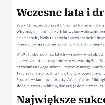
Wczesne lata i d
Patsy Cline, urodzona jako Virginia Patterson Hens
Wirginia, od najmłodszych lat wykazywała zainteres
dzieciństwie, kiedy to zaczęła śpiewać w kościelnym
wspierać swoją rodzinę, pracując w różnych miejscac
W 1954 roku, po kilku latach występów w lokalnych 
pierwszy kontrakt nagraniowy z wytwórnią Four Star
natychmiastowego sukcesu, zwróciły uwagę branży m
1957 roku, kiedy to Patsy wystąpiła w popularnym 
Scouts”, wykonując piosenkę „Walkin’ After Midnight
się jej pierwszym hitem, docierając do pierwszej dzi
Największe sukce