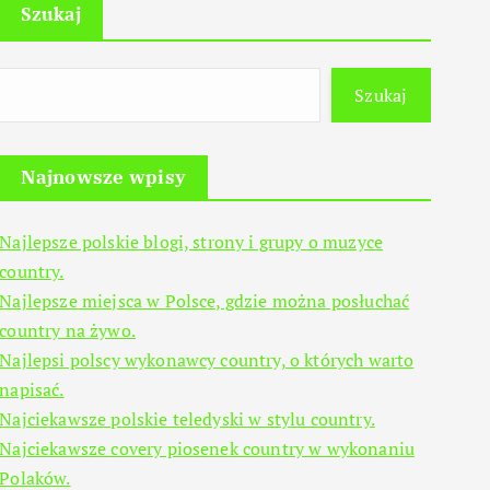
Szukaj
Szukaj
Najnowsze wpisy
Najlepsze polskie blogi, strony i grupy o muzyce
country.
Najlepsze miejsca w Polsce, gdzie można posłuchać
country na żywo.
Najlepsi polscy wykonawcy country, o których warto
napisać.
Najciekawsze polskie teledyski w stylu country.
Najciekawsze covery piosenek country w wykonaniu
Polaków.