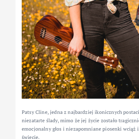
Patsy Cline, jedna z najbardziej ikonicznych postac
niezatarte ślady, mimo że jej życie zostało tragiczn
emocjonalny głos i niezapomniane piosenki wciąż i
świecie.