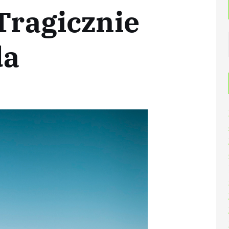
 Tragicznie
da