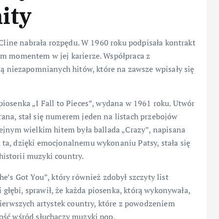
ity
 Cline nabrała rozpędu. W 1960 roku podpisała kontrakt
ym momentem w jej karierze. Współpraca z
niezapomnianych hitów, które na zawsze wpisały się
iosenka „I Fall to Pieces”, wydana w 1961 roku. Utwór
ana, stał się numerem jeden na listach przebojów
lejnym wielkim hitem była ballada „Crazy”, napisana
ta, dzięki emocjonalnemu wykonaniu Patsy, stała się
istorii muzyki country.
e’s Got You”, który również zdobył szczyty list
i głębi, sprawił, że każda piosenka, którą wykonywała,
pierwszych artystek country, które z powodzeniem
ość wśród słuchaczy muzyki pop.