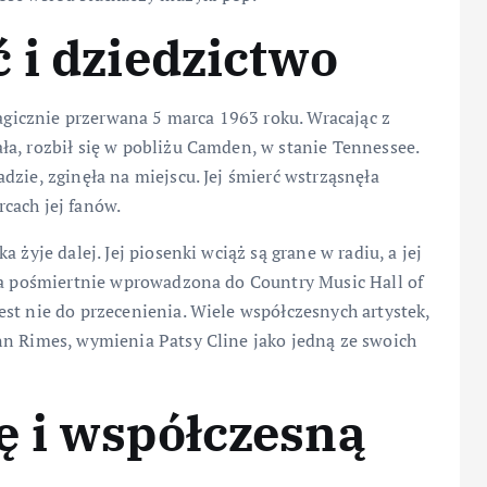
 i dziedzictwo
ragicznie przerwana 5 marca 1963 roku. Wracając z
a, rozbił się w pobliżu Camden, w stanie Tennessee.
dzie, zginęła na miejscu. Jej śmierć wstrząsnęła
cach jej fanów.
 żyje dalej. Jej piosenki wciąż są grane w radiu, a jej
ała pośmiertnie wprowadzona do Country Music Hall of
st nie do przecenienia. Wiele współczesnych artystek,
nn Rimes, wymienia Patsy Cline jako jedną ze swoich
ę i współczesną