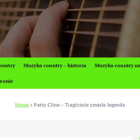
ountry
Muzyka country – historia
Muzyka country na
tronie
Home
»
Patsy Cline – Tragicznie zmarła legenda