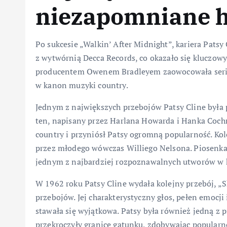
niezapomniane h
Po sukcesie „Walkin’ After Midnight”, kariera Patsy
z wytwórnią Decca Records, co okazało się kluczow
producentem Owenem Bradleyem zaowocowała serią 
w kanon muzyki country.
Jednym z największych przebojów Patsy Cline była p
ten, napisany przez Harlana Howarda i Hanka Cochr
country i przyniósł Patsy ogromną popularność. Ko
przez młodego wówczas Williego Nelsona. Piosenka 
jednym z najbardziej rozpoznawalnych utworów w h
W 1962 roku Patsy Cline wydała kolejny przebój, „Sh
przebojów. Jej charakterystyczny głos, pełen emocji 
stawała się wyjątkowa. Patsy była również jedną z 
przekroczyły granice gatunku, zdobywając popularn