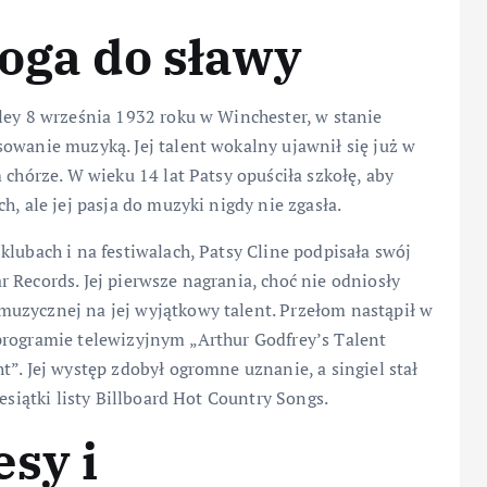
roga do sławy
ley 8 września 1932 roku w Winchester, w stanie
owanie muzyką. Jej talent wokalny ujawnił się już w
 chórze. W wieku 14 lat Patsy opuściła szkołę, aby
h, ale jej pasja do muzyki nigdy nie zgasła.
klubach i na festiwalach, Patsy Cline podpisała swój
 Records. Jej pierwsze nagrania, choć nie odniosły
uzycznej na jej wyjątkowy talent. Przełom nastąpił w
programie telewizyjnym „Arthur Godfrey’s Talent
”. Jej występ zdobył ogromne uznanie, a singiel stał
esiątki listy Billboard Hot Country Songs.
sy i