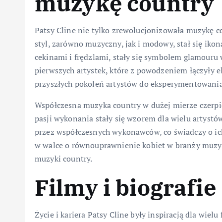
muzykę country
Patsy Cline nie tylko zrewolucjonizowała muzykę cou
styl, zarówno muzyczny, jak i modowy, stał się ikoną
cekinami i frędzlami, stały się symbolem glamouru 
pierwszych artystek, które z powodzeniem łączyły e
przyszłych pokoleń artystów do eksperymentowani
Współczesna muzyka country w dużej mierze czerpie
pasji wykonania stały się wzorem dla wielu artystó
przez współczesnych wykonawców, co świadczy o ich
w walce o równouprawnienie kobiet w branży muzyc
muzyki country.
Filmy i biografie
Życie i kariera Patsy Cline były inspiracją dla wiel