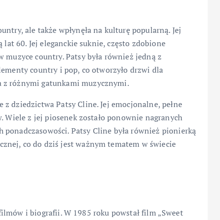
ntry, ale także wpłynęła na kulturę popularną. Jej
 lat 60. Jej eleganckie suknie, często zdobione
w muzyce country. Patsy była również jedną z
lementy country i pop, co otworzyło drzwi dla
a z różnymi gatunkami muzycznymi.
 z dziedzictwa Patsy Cline. Jej emocjonalne, pełne
w. Wiele z jej piosenek zostało ponownie nagranych
 ponadczasowości. Patsy Cline była również pionierką
znej, co do dziś jest ważnym tematem w świecie
u filmów i biografii. W 1985 roku powstał film „Sweet