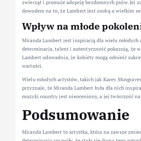
zwierząt i promuje adopcję bezdomnych psów. Jej 
dowodem na to, że Lambert jest osobą o wielkim se
Wpływ na młode pokoleni
Miranda Lambert jest inspiracją dla wielu młodych a
determinacja, talent i autentyczność pokazują, że w
Lambert udowadnia, że kobiety mogą odnieść sukces
wartości.
Wielu młodych artystów, takich jak Kacey Musgrave
przyznaje, że Miranda Lambert była dla nich inspir
muzyki country jest nieoceniony, a jej twórczość
Podsumowanie
Miranda Lambert to artystka, która na zawsze zmieni
determinacja sprawiły, że stała się ikoną tego gatunk