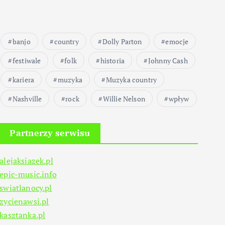
banjo
country
Dolly Parton
emocje
festiwale
folk
historia
Johnny Cash
kariera
muzyka
Muzyka country
Nashville
rock
Willie Nelson
wpływ
Partnerzy serwisu
alejaksiazek.pl
epic-music.info
swiatlanocy.pl
zycienawsi.pl
kasztanka.pl