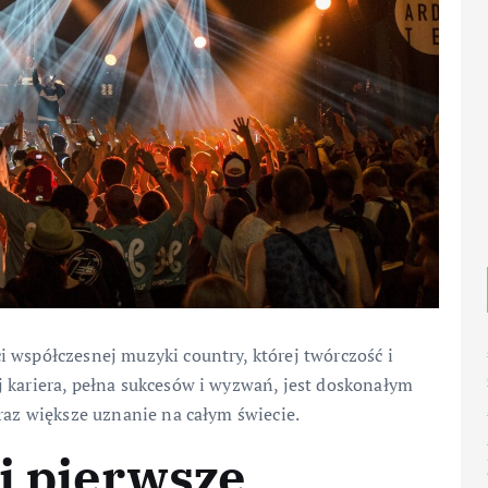
 współczesnej muzyki country, której twórczość i
j kariera, pełna sukcesów i wyzwań, jest doskonałym
oraz większe uznanie na całym świecie.
 i pierwsze