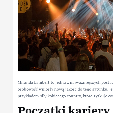
Miranda Lambert to jedna z najważniejszych postaci
osobowość wniosły nową jakość do tego gatunku. Je
przykładem siły kobiecego country, które zyskuje c
Początki kariery