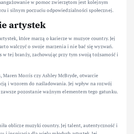
zaangażowanie w pomoc zwierzętom jest kolejnym
rcu i silnym poczuciu odpowiedzialności społecznej.
e artystek
rtystek, które marzą o karierze w muzyce country. Jej
arto walczyć o swoje marzenia i nie bać się wyzwań.
 w tej branży, zachowując przy tym swoją tożsamość i
s, Maren Morris czy Ashley McBryde, otwarcie
acją i wzorem do naśladowania. Jej wpływ na rozwój
 na zawsze pozostanie ważnym elementem tego gatunku.
ła oblicze muzyki country. Jej talent, autentyczność i
u i inspiracją dla wielu młodych artystek. Jej