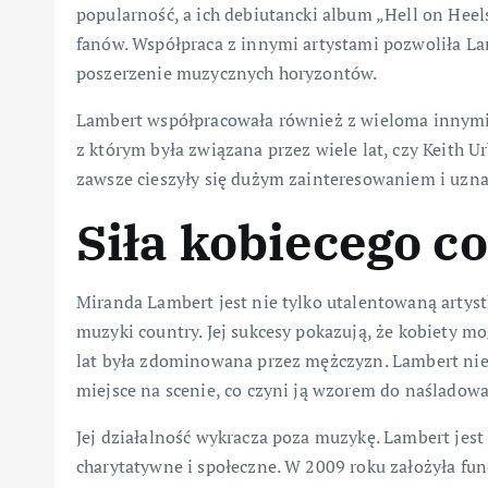
popularność, a ich debiutancki album „Hell on Heels
fanów. Współpraca z innymi artystami pozwoliła Lam
poszerzenie muzycznych horyzontów.
Lambert współpracowała również z wieloma innymi 
z którym była związana przez wiele lat, czy Keith U
zawsze cieszyły się dużym zainteresowaniem i uzn
Siła kobiecego c
Miranda Lambert jest nie tylko utalentowaną artystk
muzyki country. Jej sukcesy pokazują, że kobiety mo
lat była zdominowana przez mężczyzn. Lambert nie b
miejsce na scenie, co czyni ją wzorem do naśladowa
Jej działalność wykracza poza muzykę. Lambert jes
charytatywne i społeczne. W 2009 roku założyła fun