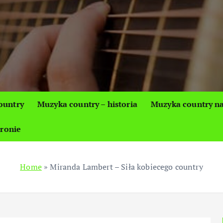
ountry
Muzyka country – historia
Muzyka country na
tronie
Home
»
Miranda Lambert – Siła kobiecego country