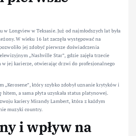
u w Longview w Teksasie. Już od najmłodszych lat była
rzeżony. W wieku 16 lat zaczęła występować na
 pozwoliło jej zdobyć pierwsze doświadczenia
lewizyjnym „Nashville Star”, gdzie zajęła trzecie
w jej karierze, otwierając drzwi do profesjonalnego
 „Kerosene”, który szybko zdobył uznanie krytyków i
ę hitem, a sama płyta uzyskała status platynowej.
zwoju kariery Mirandy Lambert, która z każdym
ie muzyki country.
ny i wpływ na