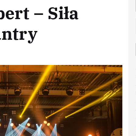
rt – Siła
untry