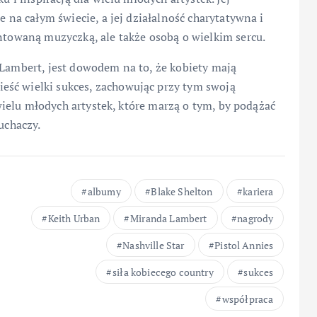
e na całym świecie, a jej działalność charytatywna i
entowaną muzyczką, ale także osobą o wielkim sercu.
 Lambert, jest dowodem na to, że kobiety mają
eść wielki sukces, zachowując przy tym swoją
a wielu młodych artystek, które marzą o tym, by podążać
uchaczy.
albumy
Blake Shelton
kariera
Keith Urban
Miranda Lambert
nagrody
Nashville Star
Pistol Annies
siła kobiecego country
sukces
współpraca