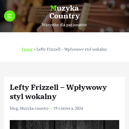
S
Muzyka
k
Country
i
p
Wszystko dla pasjonatów
t
o
c
Home
»
Lefty Frizzell – Wpływowy styl wokalny
o
n
t
e
n
t
Lefty Frizzell – Wpływowy
styl wokalny
blog
,
Muzyka country
19 czerwca, 2024