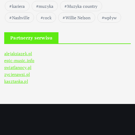
kariera
muzyka
Muzyka country
Nashville
rock
Willie Nelson
wpływ
Partnerzy serwisu
alejaksiazek.pl
epic-music.info
swiatlanocy.pl
zycienawsi.pl
kasztanka.pl