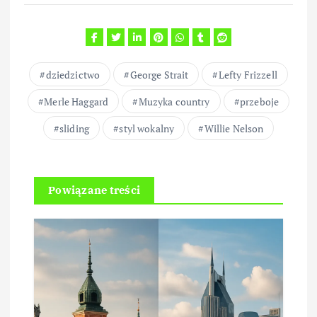
dziedzictwo
George Strait
Lefty Frizzell
Merle Haggard
Muzyka country
przeboje
sliding
styl wokalny
Willie Nelson
Powiązane treści