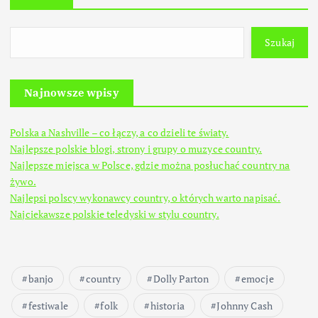
Szukaj
Najnowsze wpisy
Polska a Nashville – co łączy, a co dzieli te światy.
Najlepsze polskie blogi, strony i grupy o muzyce country.
Najlepsze miejsca w Polsce, gdzie można posłuchać country na
żywo.
Najlepsi polscy wykonawcy country, o których warto napisać.
Najciekawsze polskie teledyski w stylu country.
banjo
country
Dolly Parton
emocje
festiwale
folk
historia
Johnny Cash