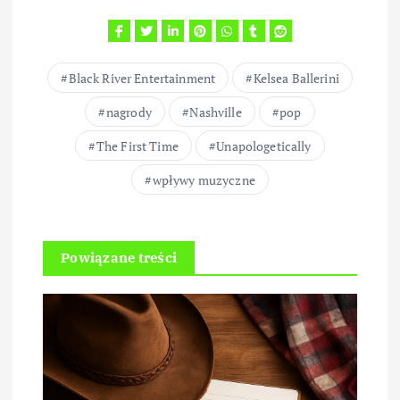
Black River Entertainment
Kelsea Ballerini
nagrody
Nashville
pop
The First Time
Unapologetically
wpływy muzyczne
Powiązane treści