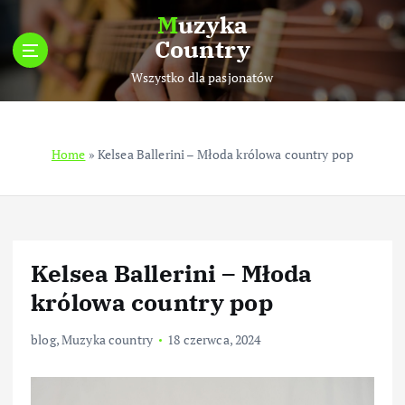
S
Muzyka
k
Country
i
p
Wszystko dla pasjonatów
t
o
c
Home
»
Kelsea Ballerini – Młoda królowa country pop
o
n
t
e
n
t
Kelsea Ballerini – Młoda
królowa country pop
blog
,
Muzyka country
18 czerwca, 2024