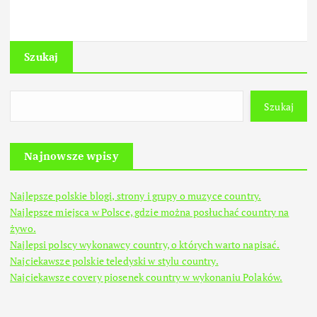
Szukaj
Szukaj
Najnowsze wpisy
Najlepsze polskie blogi, strony i grupy o muzyce country.
Najlepsze miejsca w Polsce, gdzie można posłuchać country na
żywo.
Najlepsi polscy wykonawcy country, o których warto napisać.
Najciekawsze polskie teledyski w stylu country.
Najciekawsze covery piosenek country w wykonaniu Polaków.