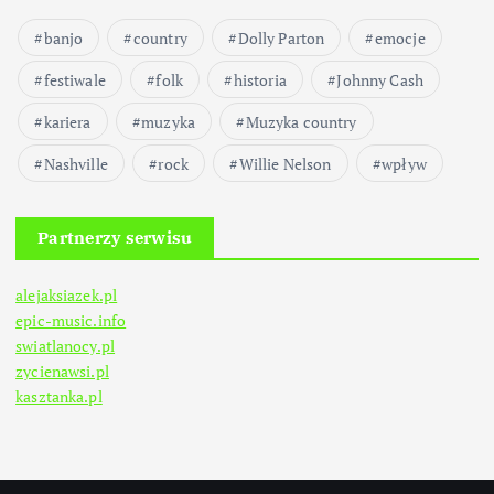
banjo
country
Dolly Parton
emocje
festiwale
folk
historia
Johnny Cash
kariera
muzyka
Muzyka country
Nashville
rock
Willie Nelson
wpływ
Partnerzy serwisu
alejaksiazek.pl
epic-music.info
swiatlanocy.pl
zycienawsi.pl
kasztanka.pl