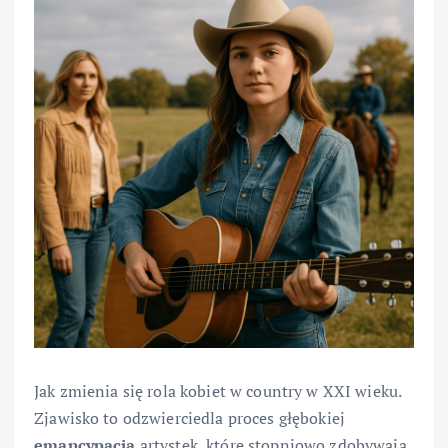
Jak zmienia się rola kobiet w country w XXI wieku.
Zjawisko to odzwierciedla proces głębokiej
emancypacja
artystek, które stopniowo zdobywają