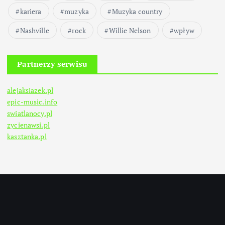
kariera
muzyka
Muzyka country
Nashville
rock
Willie Nelson
wpływ
Partnerzy serwisu
alejaksiazek.pl
epic-music.info
swiatlanocy.pl
zycienawsi.pl
kasztanka.pl