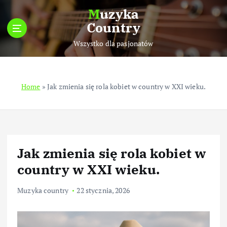
S
Muzyka
k
Country
i
p
Wszystko dla pasjonatów
t
o
c
Home
»
Jak zmienia się rola kobiet w country w XXI wieku.
o
n
t
e
n
t
Jak zmienia się rola kobiet w
country w XXI wieku.
Muzyka country
22 stycznia, 2026