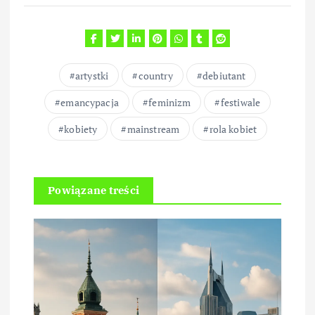
artystki
country
debiutant
emancypacja
feminizm
festiwale
kobiety
mainstream
rola kobiet
Powiązane treści