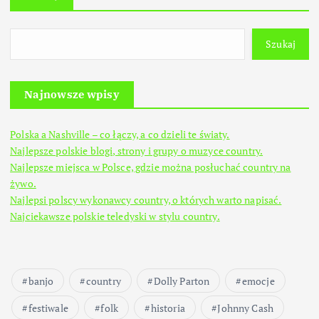
Szukaj
Najnowsze wpisy
Polska a Nashville – co łączy, a co dzieli te światy.
Najlepsze polskie blogi, strony i grupy o muzyce country.
Najlepsze miejsca w Polsce, gdzie można posłuchać country na
żywo.
Najlepsi polscy wykonawcy country, o których warto napisać.
Najciekawsze polskie teledyski w stylu country.
banjo
country
Dolly Parton
emocje
festiwale
folk
historia
Johnny Cash