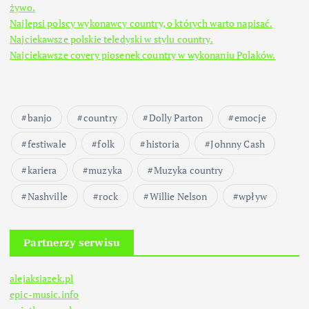
żywo.
Najlepsi polscy wykonawcy country, o których warto napisać.
Najciekawsze polskie teledyski w stylu country.
Najciekawsze covery piosenek country w wykonaniu Polaków.
banjo
country
Dolly Parton
emocje
festiwale
folk
historia
Johnny Cash
kariera
muzyka
Muzyka country
Nashville
rock
Willie Nelson
wpływ
Partnerzy serwisu
alejaksiazek.pl
epic-music.info