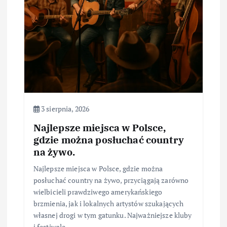
3 sierpnia, 2026
Najlepsze miejsca w Polsce,
gdzie można posłuchać country
na żywo.
Najlepsze miejsca w Polsce, gdzie można
posłuchać country na żywo, przyciągają zarówno
wielbicieli prawdziwego amerykańskiego
brzmienia, jak i lokalnych artystów szukających
własnej drogi w tym gatunku. Najważniejsze kluby
i festiwale…