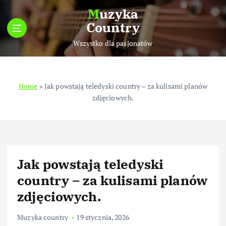
S
Muzyka
k
Country
i
p
Wszystko dla pasjonatów
t
o
c
Home
»
Jak powstają teledyski country – za kulisami planów
o
zdjęciowych.
n
t
e
n
t
Jak powstają teledyski
country – za kulisami planów
zdjęciowych.
Muzyka country
19 stycznia, 2026