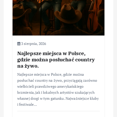
3 sierpnia, 2026
Najlepsze miejsca w Polsce,
gdzie można posłuchać country
na żywo.
Najlepsze miejsca w Polsce, gdzie można
posłuchać country na żywo, przyciągają zarówno
wielbicieli prawdziwego amerykańskiego
brzmienia, jak i lokalnych artystów szukających
własnej drogi w tym gatunku. Najważniejsze kluby
i festiwale…