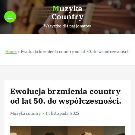
S
Muzyka
k
Country
i
p
Wszystko dla pasjonatów
t
o
c
Home
»
Ewolucja brzmienia country od lat 50. do współczesności.
o
n
t
e
n
t
Ewolucja brzmienia country
od lat 50. do współczesności.
Muzyka country
11 listopada, 2025