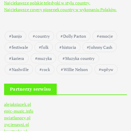
Najciekawsze polskie teledyski w stylu country.
Najciekawsze covery piosenek country w wykonaniu Polaków.
banjo
country
Dolly Parton
emocje
festiwale
folk
historia
Johnny Cash
kariera
muzyka
Muzyka country
Nashville
rock
Willie Nelson
wpływ
Partnerzy serwisu
alejaksiazek.pl
epic-music.info
swiatlanocy.pl
zycienawsi.pl