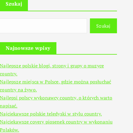
Szukaj
Szukaj
Najnowsze wpisy
Najlepsze polskie blogi, strony i grupy o muzyce
country.
Najlepsze miejsca w Polsce, gdzie można posłuchać
country na żywo.
Najlepsi polscy wykonawcy country, o których warto
napisać.
Najciekawsze polskie teledyski w stylu country.
Najciekawsze covery piosenek country w wykonaniu
Polaków.