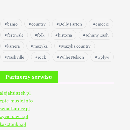
banjo
country
Dolly Parton
emocje
festiwale
folk
historia
Johnny Cash
kariera
muzyka
Muzyka country
Nashville
rock
Willie Nelson
wpływ
Partnerzy serwisu
alejaksiazek.pl
epic-music.info
swiatlanocy.pl
zycienawsi.pl
kasztanka.pl