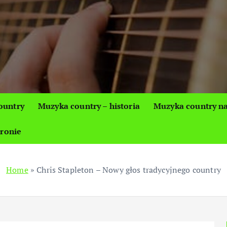
ountry
Muzyka country – historia
Muzyka country na
tronie
Home
»
Chris Stapleton – Nowy głos tradycyjnego country