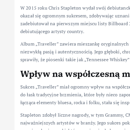
W 2015 roku Chris Stapleton wydał swój debiutanck
okazał się ogromnym sukcesem, zdobywając uznanie 
zadebiutował na pierwszym miejscu listy Billboard
debiutującego artysty country.
Album „Traveller” zawiera mieszankę oryginalnych
niezwykłą pasją i autentycznością. Jego głęboki, c
sprawiły, że piosenki takie jak „Tennessee Whiskey” 
Wpływ na współczesną m
Sukces „Traveller” miał ogromny wpływ na współcze
do łask tradycyjne brzmienia, które były nieco za
łącząca elementy bluesa, rocka i folku, stała się ins
Stapleton zdobył liczne nagrody, w tym Grammy, CM
najważniejszych artystów w branży. Jego sukces pok