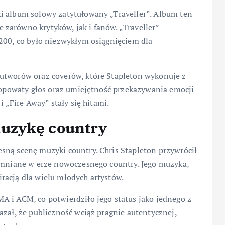
i album solowy zatytułowany „Traveller”. Album ten
zarówno krytyków, jak i fanów. „Traveller”
 200, co było niezwykłym osiągnięciem dla
 utworów oraz coverów, które Stapleton wykonuje z
hropowaty głos oraz umiejętność przekazywania emocji
i „Fire Away” stały się hitami.
uzykę country
sną scenę muzyki country. Chris Stapleton przywrócił
pomniane w erze nowoczesnego country. Jego muzyka,
piracją dla wielu młodych artystów.
A i ACM, co potwierdziło jego status jako jednego z
azał, że publiczność wciąż pragnie autentycznej,