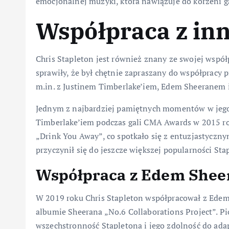
emocjonalnej muzyki, która nawiązuje do korzeni g
Współpraca z in
Chris Stapleton jest również znany ze swojej współ
sprawiły, że był chętnie zapraszany do współpracy
m.in. z Justinem Timberlake’iem, Edem Sheeranem i
Jednym z najbardziej pamiętnych momentów w jego 
Timberlake’iem podczas gali CMA Awards w 2015 ro
„Drink You Away”, co spotkało się z entuzjastyczny
przyczynił się do jeszcze większej popularności St
Współpraca z Edem She
W 2019 roku Chris Stapleton współpracował z Edem 
albumie Sheerana „No.6 Collaborations Project”. Pi
wszechstronność Stapletona i jego zdolność do ada