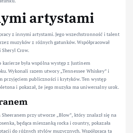
atunku.
nymi artystami
pracy z innymi artystami. Jego wszechstronność i talent
 przez muzyków z różnych gatunków. Współpracował
 Sheryl Crow.
karierze była wspólna występ z Justinem
ku. Wykonali razem utwory „Tennessee Whiskey” i
m przyjęciem publiczności i krytyków. Ten występ
apletona i pokazał, że jego muzyka ma uniwersalny urok.
eranem
Sheeranem przy utworze „Blow”, który znalazł się na
osenka, będąca mieszanką rocka i country, pokazała
ptacji do różnych stylów muzycznych. Współpraca ta