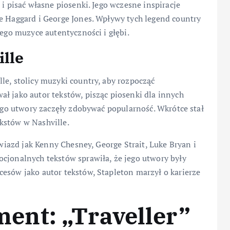
 i pisać własne piosenki. Jego wczesne inspiracje
e Haggard i George Jones. Wpływy tych legend country
jego muzyce autentyczności i głębi.
lle
le, stolicy muzyki country, aby rozpocząć
ł jako autor tekstów, pisząc piosenki dla innych
jego utwory zaczęły zdobywać popularność. Wkrótce stał
kstów w Nashville.
gwiazd jak Kenny Chesney, George Strait, Luke Bryan i
cjonalnych tekstów sprawiła, że jego utwory były
esów jako autor tekstów, Stapleton marzył o karierze
nt: „Traveller”