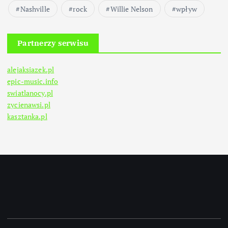
Nashville
rock
Willie Nelson
wpływ
Partnerzy serwisu
alejaksiazek.pl
epic-music.info
swiatlanocy.pl
zycienawsi.pl
kasztanka.pl