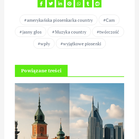
amerykańska piosenkarka country
Cam
jasny głos
Muzyka country
twórczość
wpły
wyjątkowe piosenki
Powiązane treści