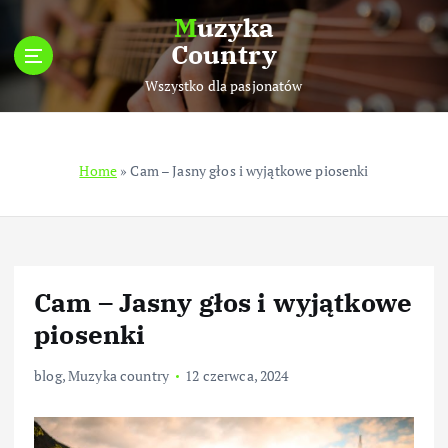
S
Muzyka
k
Country
i
p
Wszystko dla pasjonatów
t
o
c
Home
»
Cam – Jasny głos i wyjątkowe piosenki
o
n
t
e
n
t
Cam – Jasny głos i wyjątkowe
piosenki
blog
,
Muzyka country
12 czerwca, 2024