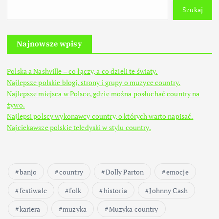
Szukaj
Najnowsze wpisy
Polska a Nashville – co łączy, a co dzieli te światy.
Najlepsze polskie blogi, strony i grupy o muzyce country.
Najlepsze miejsca w Polsce, gdzie można posłuchać country na
żywo.
Najlepsi polscy wykonawcy country, o których warto napisać.
Najciekawsze polskie teledyski w stylu country.
banjo
country
Dolly Parton
emocje
festiwale
folk
historia
Johnny Cash
kariera
muzyka
Muzyka country